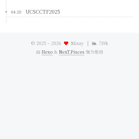
UCSCCTF2025
04-20
© 2025 –
2026
Misay
|
719k
由
Hexo
&
NexT.Pisces
强力驱动