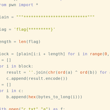
rom
 pwn 
import
 *
lain = 
"""**************************"""
lag = 
'flag{*********}'
ength = 
len
(flag)
lock = [plain[i:i + length] 
for
 i 
in
range
(
0
,
 = []
or
 i 
in
 block:
   result = 
''
.join(
chr
(
ord
(a) ^ 
ord
(b)) 
for
 
   c.append(result.encode())
 = []
or
 i 
in
 c:
   b.append(
hex
(bytes_to_long(i)))
ith
open
(
"c.txt"
,
"a"
) 
as
 f: