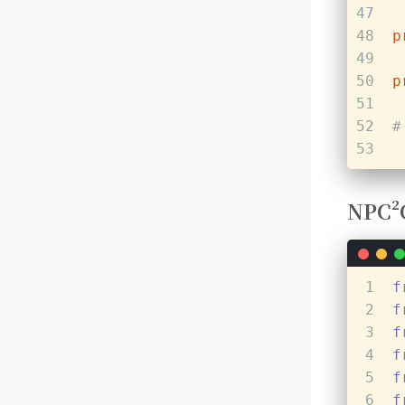
47
48
p
49
50
p
51
52
#
53
NPC²
1
f
2
f
3
f
4
f
5
f
6
f