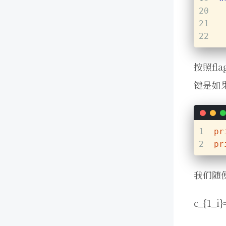
20
21
 
22
按照f
键是如
1
pr
2
pr
我们随便
c_{1_i}