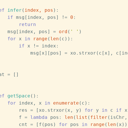
ef
infer
(
index, pos
):
if
 msg[index, pos] != 
0
:
return
   msg[index, pos] = 
ord
(
' '
)
for
 x 
in
range
(
len
(c)):
if
 x != index:
           msg[x][pos] = xo.strxor(c[x], c[in
at = []
ef
getSpace
():
for
 index, x 
in
enumerate
(c):
       res = [xo.strxor(x, y) 
for
 y 
in
 c 
if
 x
       f = 
lambda
 pos: 
len
(
list
(
filter
(isChr,
       cnt = [f(pos) 
for
 pos 
in
range
(
len
(x))