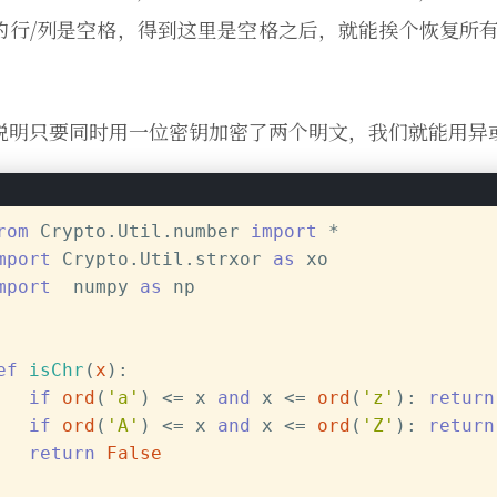
的行/列是空格，得到这里是空格之后，就能挨个恢复所有
说明只要同时用一位密钥加密了两个明文，我们就能用异
rom
 Crypto.Util.number 
import
 *
mport
 Crypto.Util.strxor 
as
 xo
mport
  numpy 
as
 np
ef
isChr
(
x
):
if
ord
(
'a'
) <= x 
and
 x <= 
ord
(
'z'
): 
return
if
ord
(
'A'
) <= x 
and
 x <= 
ord
(
'Z'
): 
return
return
False