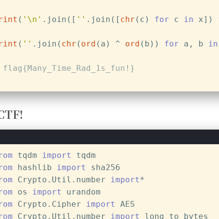
rint
(
'\n'
.join([
''
.join([
chr
(c) 
for
 c 
in
 x]) 
rint
(
''
.join(
chr
(
ord
(a) ^ 
ord
(b)) 
for
 a, b 
in
 flag{Many_Time_Rad_1s_fun!}
CTF!
rom
 tqdm 
import
 tqdm
rom
 hashlib 
import
 sha256
rom
 Crypto.Util.number 
import
*
rom
 os 
import
 urandom
rom
 Crypto.Cipher 
import
 AES
rom
 Crypto.Util.number 
import
 long_to_bytes