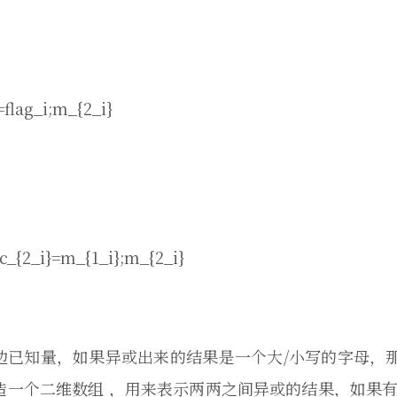
=flag_i;m_{2_i}
;c_{2_i}=m_{1_i};m_{2_i}
边已知量，如果异或出来的结果是一个大/小写的字母，
造一个二维数组 ，用来表示两两之间异或的结果，如果有