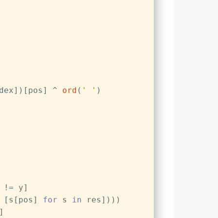
dex])[pos] ^ 
ord
(
' '
)
 != y]
 [s[pos] 
for
 s 
in
 res])))
]