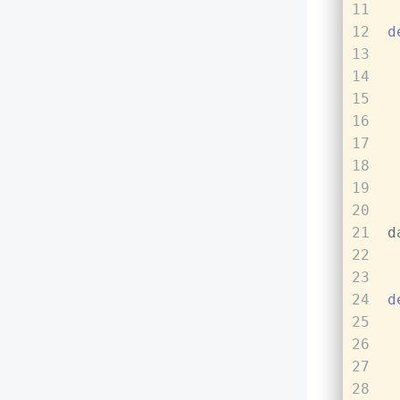
11
12
d
13
14
15
 
16
17
18
 
19
20
21
d
22
23
24
d
25
26
 
27
 
28
 