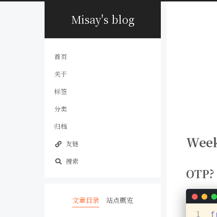
Misay's blog
首页
关于
标签
分类
归档
Wee
友链
搜索
OTP?
文章目录
站点概览
1
f