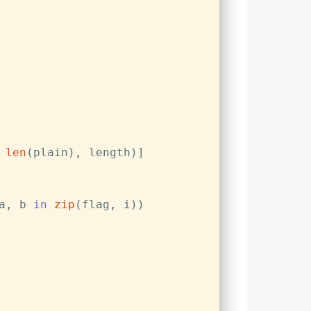
 
len
(plain), length)]
a, b 
in
zip
(flag, i))