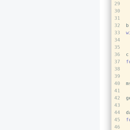
29
30
 
31
32
b
33
w
34
35
 
36
c
37
f
38
 
39
40
m
41
42
g
43
44
d
45
f
46
 