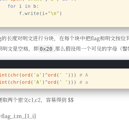
for
 i 
in
 b:
       f.write(i+
"\n"
)
lag的长度对明文进行分块，在每个块中把flag和明文
果明文是空格，即
,那么假设用一个可见的字母（譬
0x20
int
(
chr
(
ord
(
'a'
)^
ord
(
' '
))) 
# A
int
(
chr
(
ord
(
'A'
)^
ord
(
' '
))) 
# a
取两个密文c1,c2，容易得到 $$
=flag_i;m_{1_i}