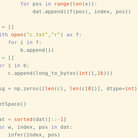
for
 pos 
in
range
(
len
(x)):
           dat.append((f(pos), index, pos))
 = []
ith
open
(
"c.txt"
,
"r"
) 
as
 f:
for
 i 
in
 f:
       b.append(i)
 = []
or
 i 
in
 b:
   c.append(long_to_bytes(
int
(i,
16
)))
sg = np.zeros([
len
(c), 
len
(c[
0
])], dtype=
int
)
etSpace()
at = 
sorted
(dat)[::-
1
]
or
 w, index, pos 
in
 dat:
   infer(index, pos)