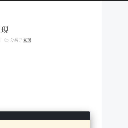
复现
分类于
复现