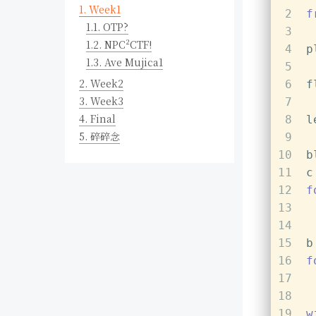
1.
Week1
2
f
1.1.
OTP?
3
1.2.
NPC²CTF!
4
p
1.3.
Ave Mujica1
5
2.
Week2
6
f
3.
Week3
7
4.
Final
8
l
5.
碎碎念
9
10
b
11
c
12
f
13
 
14
 
15
b
16
f
17
 
18
19
w