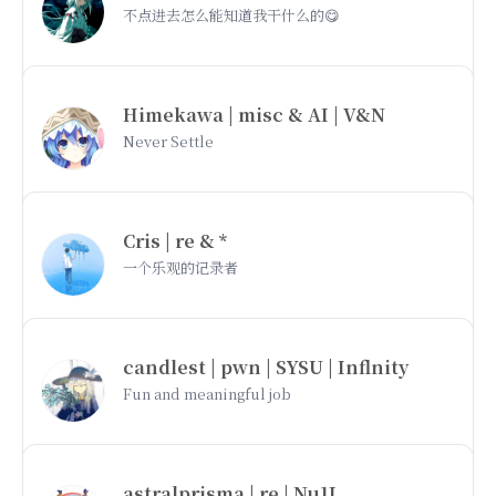
不点进去怎么能知道我干什么的😋
Himekawa | misc & AI | V&N
Never Settle
Cris | re & *
一个乐观的记录者
candlest | pwn | SYSU | Inflnity
Fun and meaningful job
astralprisma | re | Nu1L