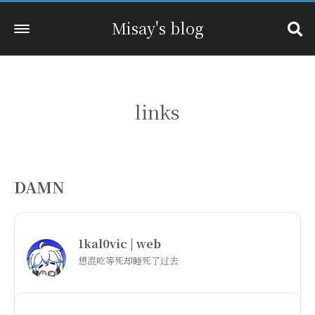
Misay's blog
links
DAMN
1kal0vic | web
想混吃等死却睡死了过去