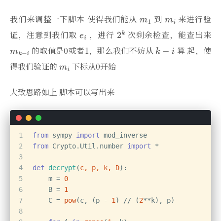
我们来调整一下脚本 使得我们能从
到
来进行验
证，注意到我们取
，进行
次剩余检查，能查出来
的取值是0或者1，那么我们不妨从
算 起，使
得我们验证的
下标从0开始
大致思路如上 脚本可以写出来
1
from
 sympy 
import
 mod_inverse
2
from
 Crypto.Util.number 
import
 *
3
4
def
decrypt
(
c, p, k, D
):
5
    m = 
0
6
    B = 
1
7
    C = 
pow
(c, (p - 
1
) // (
2
**k), p)
8