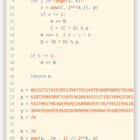
9
for
 j 
in
range
(
1
, k):
10
        z = 
pow
(C, 
2
**(k-j), p)
11
if
 z != 
1
:
12
            m += B
13
            C = (C * D) % p
14
        B <<= 
1
# B = 2 * B
15
        D = (D * D) % p
16
17
if
 C != 
1
:
18
        m += B
19
20
return
 m
21
22
q = 
8633271742538523947765169783688580927816625
23
p = 
6287294038971545536260342311719210942726144
24
n = 
5427991796368394922689002557767593223561884
25
y = 
3044392695939202838909933949667610839935738
26
k = 
79
27
28
k = 
79
29
D = 
pow
(y, -(p - 
1
) // 
2
**k, p)  