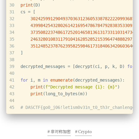
30
print
(D)
31
cs = [
32
3024259912904937036312360533878222209936879
33
4399842543280261421695478678479283835330917
34
3735082237486172520146581361317331103147349
35
2463280108311791041628528521539647488829716
36
3512485237876239582598461731840634206036405
37
]
38
39
decrypted_messages = [decrypt(ci, p, k, D) 
for
 
40
41
for
 i, m 
in
enumerate
(decrypted_messages):
42
print
(
f"Decrypted message 
{i}
: 
{m}
"
)
43
print
(long_to_bytes(m))
44
45
# DASCTF{go0_j06!let1sm0v31n_t0_th3r_chanlenges
# 非对称加密
# Crypto